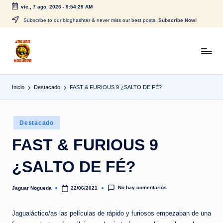
vie., 7 ago. 2026
-
9:54:29 AM
Saltar
Subscribe to our bloghashter & never miss our best posts.
Subscribe Now!
al
contenido
J
CONTENIDO
PARA
a
TODOS
Inicio
Destacado
FAST & FURIOUS 9 ¿SALTO DE FÉ?
g
u
Publicado
a
Destacado
en
r
FAST & FURIOUS 9
N
¿SALTO DE FÉ?
o
g
No hay comentarios
Jaguar Nogueda
22/06/2021
Publicado
por
u
Jagualáctico/as las películas de rápido y furiosos empezaban de una