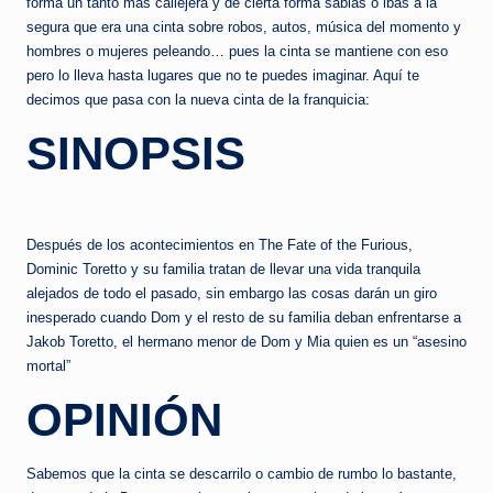
e
forma un tanto más callejera y de cierta forma sabias o ibas a la
segura que era una cinta sobre robos, autos, música del momento y
d
hombres o mujeres peleando… pues la cinta se mantiene con eso
a
pero lo lleva hasta lugares que no te puedes imaginar. Aquí te
decimos que pasa con la nueva cinta de la franquicia:
SINOPSIS
Después de los acontecimientos en The Fate of the Furious,
Dominic Toretto y su familia tratan de llevar una vida tranquila
alejados de todo el pasado, sin embargo las cosas darán un giro
inesperado cuando Dom y el resto de su familia deban enfrentarse a
Jakob Toretto, el hermano menor de Dom y Mia quien es un “asesino
mortal”
OPINIÓN
Sabemos que la cinta se descarrilo o cambio de rumbo lo bastante,