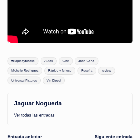
Etiquetas:
#Rapidoyfurioso
Autos
Cine
John Cena
Michelle Rodriguez
Rápido y furioso
Reseña
review
Universal Pictures
Vin Diesel
Jaguar Nogueda
Ver todas las entradas
Navegación
Entrada anterior
Siguiente entrada