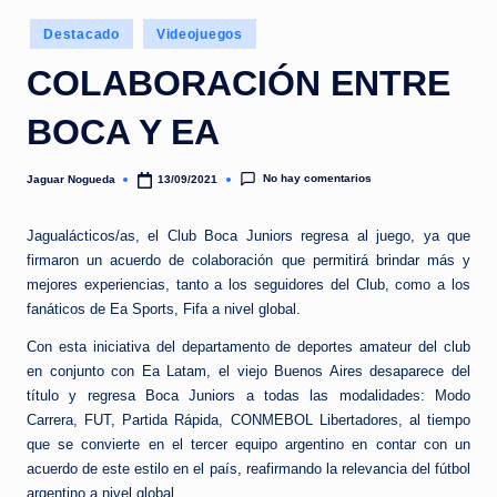
e
Publicado
d
Destacado
Videojuegos
en
a
COLABORACIÓN ENTRE
BOCA Y EA
No hay comentarios
Jaguar Nogueda
13/09/2021
Publicado
por
Jagualácticos/as, el Club Boca Juniors regresa al juego, ya que
firmaron un acuerdo de colaboración que permitirá brindar más y
mejores experiencias, tanto a los seguidores del Club, como a los
fanáticos de Ea Sports, Fifa a nivel global.
Con esta iniciativa del departamento de deportes amateur del club
en conjunto con Ea Latam, el viejo Buenos Aires desaparece del
título y regresa Boca Juniors a todas las modalidades: Modo
Carrera, FUT, Partida Rápida, CONMEBOL Libertadores, al tiempo
que se convierte en el tercer equipo argentino en contar con un
acuerdo de este estilo en el país, reafirmando la relevancia del fútbol
argentino a nivel global.