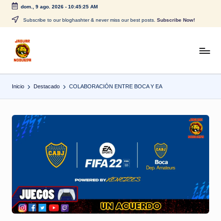
dom., 9 ago. 2026
-
10:45:25 AM
Saltar
Subscribe to our bloghashter & never miss our best posts.
Subscribe Now!
al
contenido
J
CONTENIDO
PARA
a
TODOS
Inicio
Destacado
COLABORACIÓN ENTRE BOCA Y EA
g
u
a
r
N
o
g
u