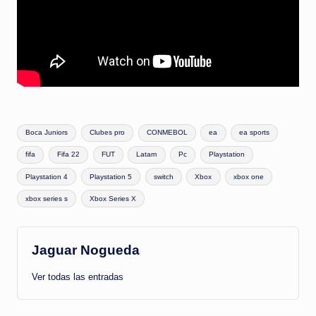
Etiquetas:
Boca Juniors
Clubes pro
CONMEBOL
ea
ea sports
fifa
Fifa 22
FUT
Latam
Pc
Playstation
Playstation 4
Playstation 5
switch
Xbox
xbox one
xbox series s
Xbox Series X
Jaguar Nogueda
Ver todas las entradas