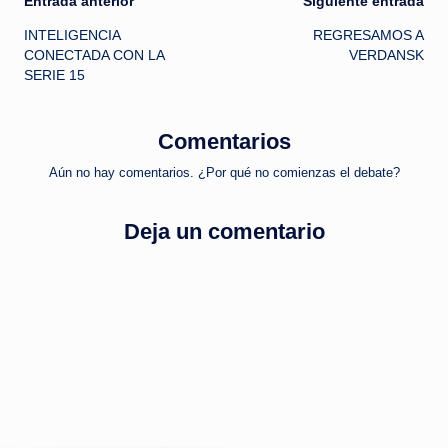
Navegación
Entrada anterior
Siguiente entrada
INTELIGENCIA
REGRESAMOS A
de
CONECTADA CON LA
VERDANSK
SERIE 15
entradas
Comentarios
Aún no hay comentarios. ¿Por qué no comienzas el debate?
Deja un comentario