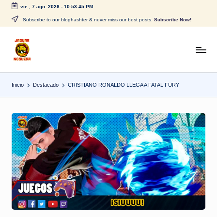
vie., 7 ago. 2026
-
10:53:45 PM
Saltar
Subscribe to our bloghashter & never miss our best posts.
Subscribe Now!
al
contenido
J
CONTENIDO
PARA
a
TODOS
Inicio
Destacado
CRISTIANO RONALDO LLEGA A FATAL FURY
g
u
a
r
N
o
g
u