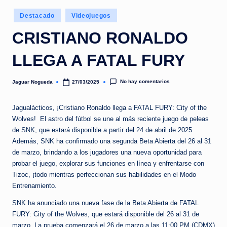
e
Publicado
d
Destacado
Videojuegos
en
a
CRISTIANO RONALDO
LLEGA A FATAL FURY
No hay comentarios
Jaguar Nogueda
27/03/2025
Publicado
por
Jagualácticos, ¡Cristiano Ronaldo llega a FATAL FURY: City of the
Wolves! El astro del fútbol se une al más reciente juego de peleas
de SNK, que estará disponible a partir del 24 de abril de 2025.
Además, SNK ha confirmado una segunda Beta Abierta del 26 al 31
de marzo, brindando a los jugadores una nueva oportunidad para
probar el juego, explorar sus funciones en línea y enfrentarse con
Tizoc, ¡todo mientras perfeccionan sus habilidades en el Modo
Entrenamiento.
SNK ha anunciado una nueva fase de la Beta Abierta de FATAL
FURY: City of the Wolves, que estará disponible del 26 al 31 de
marzo. La prueba comenzará el 26 de marzo a las 11:00 PM (CDMX)