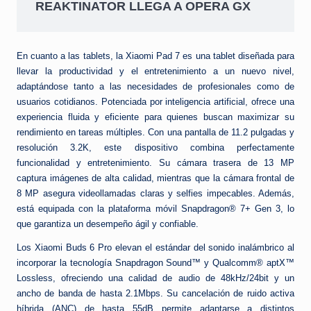
REAKTINATOR LLEGA A OPERA GX
En cuanto a las tablets, la Xiaomi Pad 7 es una tablet diseñada para
llevar la productividad y el entretenimiento a un nuevo nivel,
adaptándose tanto a las necesidades de profesionales como de
usuarios cotidianos. Potenciada por inteligencia artificial, ofrece una
experiencia fluida y eficiente para quienes buscan maximizar su
rendimiento en tareas múltiples. Con una pantalla de 11.2 pulgadas y
resolución 3.2K, este dispositivo combina perfectamente
funcionalidad y entretenimiento. Su cámara trasera de 13 MP
captura imágenes de alta calidad, mientras que la cámara frontal de
8 MP asegura videollamadas claras y selfies impecables. Además,
está equipada con la plataforma móvil Snapdragon® 7+ Gen 3, lo
que garantiza un desempeño ágil y confiable.
Los Xiaomi Buds 6 Pro elevan el estándar del sonido inalámbrico al
incorporar la tecnología Snapdragon Sound™ y Qualcomm® aptX™
Lossless, ofreciendo una calidad de audio de 48kHz/24bit y un
ancho de banda de hasta 2.1Mbps. Su cancelación de ruido activa
híbrida (ANC) de hasta 55dB permite adaptarse a distintos