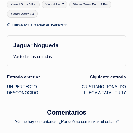
Xiaomi Buds 6 Pro
Xiaomi Pad 7
Xiaomi Smart Band 9 Pro
Xiaomi Watch S4
Última actualización el 05/03/2025
Jaguar Nogueda
Ver todas las entradas
Navegación
Entrada anterior
Siguiente entrada
UN PERFECTO
CRISTIANO RONALDO
de
DESCONOCIDO
LLEGA A FATAL FURY
entradas
Comentarios
Aún no hay comentarios. ¿Por qué no comienzas el debate?