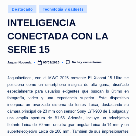
e
Publicado
d
Destacado
Tecnología y gadgets
en
a
INTELIGENCIA
CONECTADA CON LA
SERIE 15
No hay comentarios
Jaguar Nogueda
05/03/2025
Publicado
por
Jagualácticos, con el MWC 2025 presente El Xiaomi 15 Ultra se
posiciona como un smartphone insignia de alta gama, diseñado
especialmente para usuarios exigentes que buscan lo último en
fotografía, video y una experiencia superior. Este dispositivo
incorpora un avanzado sistema de lentes Leica, destacando su
cámara principal de 23 mm con sensor Sony LYT-900 de 1 pulgada y
una amplia apertura de f/1.63. Además, incluye un teleobjetivo
flotante Leica de 70 mm, un ultra gran angular Leica de 14 mm y un
superteleobjetivo Leica de 100 mm. También de sus impresionantes