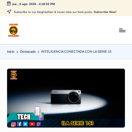
jue., 6 ago. 2026
-
4:18:52 PM
Saltar
Subscribe to our bloghashter & never miss our best posts.
Subscribe Now!
al
contenido
J
CONTENIDO
PARA
a
TODOS
Inicio
Destacado
INTELIGENCIA CONECTADA CON LA SERIE 15
g
u
a
r
N
o
g
u