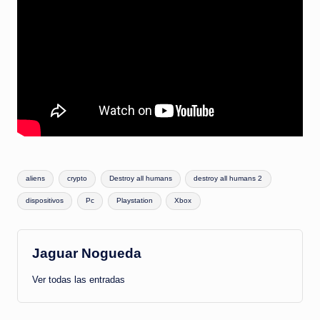
Etiquetas:
aliens
crypto
Destroy all humans
destroy all humans 2
dispositivos
Pc
Playstation
Xbox
Jaguar Nogueda
Ver todas las entradas