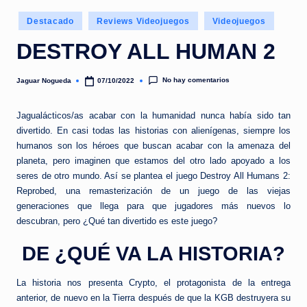
e
Publicado
d
Destacado
Reviews Videojuegos
Videojuegos
en
a
DESTROY ALL HUMAN 2
No hay comentarios
Jaguar Nogueda
07/10/2022
Publicado
por
Jagualácticos/as acabar con la humanidad nunca había sido tan
divertido. En casi todas las historias con alienígenas, siempre los
humanos son los héroes que buscan acabar con la amenaza del
planeta, pero imaginen que estamos del otro lado apoyado a los
seres de otro mundo. Así se plantea el juego Destroy All Humans 2:
Reprobed, una remasterización de un juego de las viejas
generaciones que llega para que jugadores más nuevos lo
descubran, pero ¿Qué tan divertido es este juego?
DE ¿QUÉ VA LA HISTORIA?
La historia nos presenta Crypto, el protagonista de la entrega
anterior, de nuevo en la Tierra después de que la KGB destruyera su