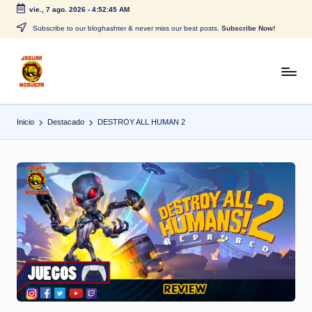
vie., 7 ago. 2026
-
4:52:45 AM
Saltar
Subscribe to our bloghashter & never miss our best posts.
Subscribe Now!
al
contenido
J
CONTENIDO
PARA
a
TODOS
Inicio
Destacado
DESTROY ALL HUMAN 2
g
u
a
r
N
o
g
u