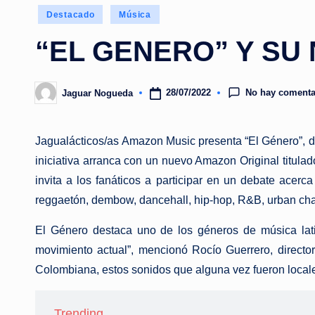
Publicado
Destacado
Música
en
“EL GENERO” Y SU 
No hay comenta
28/07/2022
Jaguar Nogueda
Publicado
por
Jagualácticos/as Amazon Music presenta “El Género”, de
iniciativa arranca con un nuevo Amazon Original titulad
invita a los fanáticos a participar en un debate acerc
reggaetón, dembow, dancehall, hip-hop, R&B, urban cha
El Género destaca uno de los géneros de música lat
movimiento actual”, mencionó Rocío Guerrero, direct
Colombiana, estos sonidos que alguna vez fueron locales
Trending