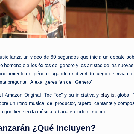
sic lanza un video de 60 segundos que inicia un debate so
nde homenaje a
los
éxitos del
género
y
los
artistas de las nuevas
onocimiento del
género
jugando un divertido juego de trivia c
e pregunte, “Alexa, ¿eres fan del ‘
Género
’
el
Amazon Original “Toc Toc” y su iniciativa y
playlist
global “
obre un ritmo musical del productor, rapero, cantante y comp
ia que tiene en
la
música urbana en todo
el
mundo.
lanzarán ¿Qué incluyen?