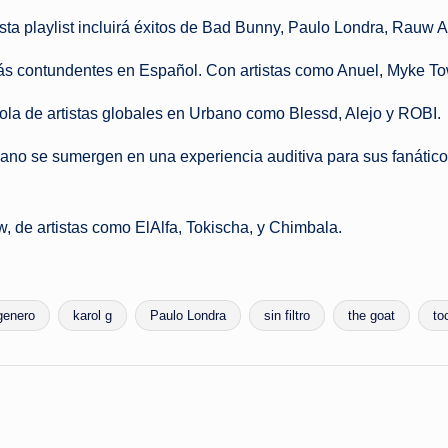
a playlist incluirá éxitos de Bad Bunny, Paulo Londra, Rauw Al
más contundentes en Español. Con artistas como Anuel, Myke To
la de artistas globales en Urbano como Blessd, Alejo y ROBI.
no se sumergen en una experiencia auditiva para sus fanáticos
w, de artistas como
El
Alfa, Tokischa, y Chimbala.
genero
karol g
Paulo Londra
sin filtro
the goat
to