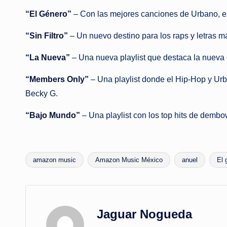
“
El
G
é
nero”
– Con las mejores canciones de Urbano, est
“Sin Filtro”
– Un nuevo destino para
los
raps y letras 
“
La
Nueva”
– Una nueva playlist que destaca
la
nueva o
“Members Only”
– Una playlist donde
el
Hip-Hop y Urba
Becky G.
“Bajo Mundo”
– Una playlist con
los
top hits de dembo
amazon music
Amazon Music México
anuel
El 
Etiquetas:
Jaguar Nogueda