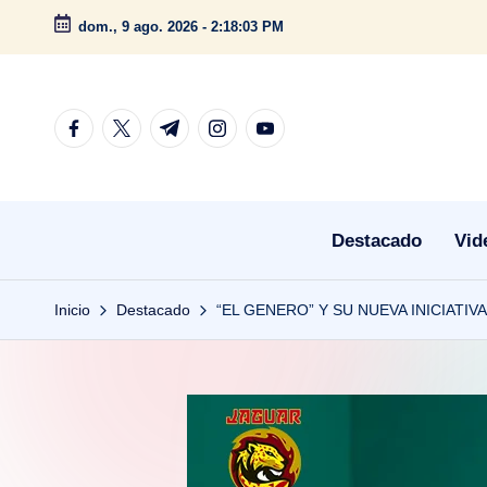
dom., 9 ago. 2026
-
2:18:05 PM
Saltar
al
contenido
facebook.com
twitter.com
t.me
instagram.com
youtube.com
Destacado
Vid
Inicio
Destacado
“EL GENERO” Y SU NUEVA INICIATIVA