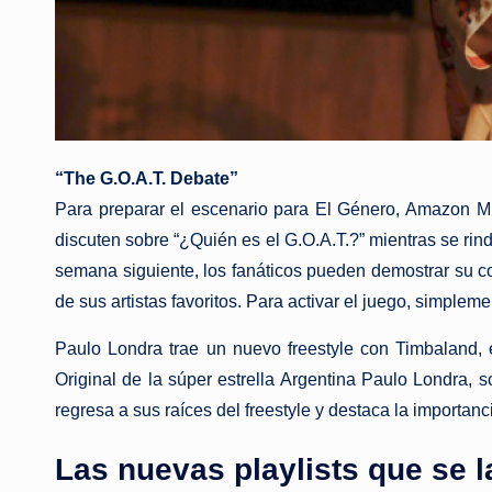
“The G.O.A.T. Debate”
Para preparar
el
escenario para
El
Género
, Amazon Mu
discuten sobre “¿Quién es
el
G.O.A.T.?” mientras se ri
semana siguiente,
los
fanáticos pueden demostrar su c
de sus artistas favoritos. Para activar
el
juego, simplement
Paulo Londra trae un nuevo freestyle con Timbaland,
Original de
la
súper estrella Argentina Paulo Londra, s
regresa a sus raíces del freestyle y destaca
la
importanc
Las nuevas playlists que se 