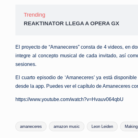
Trending
REAKTINATOR LLEGA A OPERA GX
El proyecto de “Amaneceres” consta de 4 videos, en d
integre al concepto musical de cada invitado, así co
sesiones.
El cuarto episodio de ‘Amaneceres’ ya está disponibl
desde la app. Puedes ver el capítulo de Amaneceres c
https://www.youtube.com/watch?v=Hvauv064qbU
amaneceres
amazon music
Leon Leiden
Making
Etiquetas: