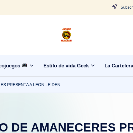
Subscri
J
CONTENIDO
PARA
a
TODOS
g
eojuegos
Estilo de vida Geek
La Carteler
u
ES PRESENTA A LEON LEIDEN
a
r
N
LO DE AMANECERES P
o