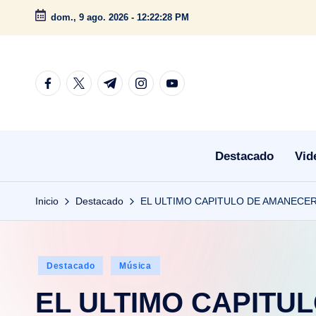
dom., 9 ago. 2026
-
12:22:28 PM
Saltar
al
contenido
facebook.com
twitter.com
t.me
instagram.com
youtube.com
Destacado
Vid
Inicio
Destacado
EL ULTIMO CAPITULO DE AMANECER
Publicado
Destacado
Música
en
EL ULTIMO CAPITU