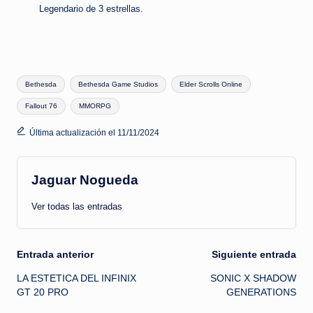
Legendario de 3 estrellas.
Etiquetas:
Bethesda
Bethesda Game Studios
Elder Scrolls Online
Fallout 76
MMORPG
Última actualización el 11/11/2024
Jaguar Nogueda
Ver todas las entradas
Navegación
Entrada anterior
Siguiente entrada
LA ESTETICA DEL INFINIX
SONIC X SHADOW
de
GT 20 PRO
GENERATIONS