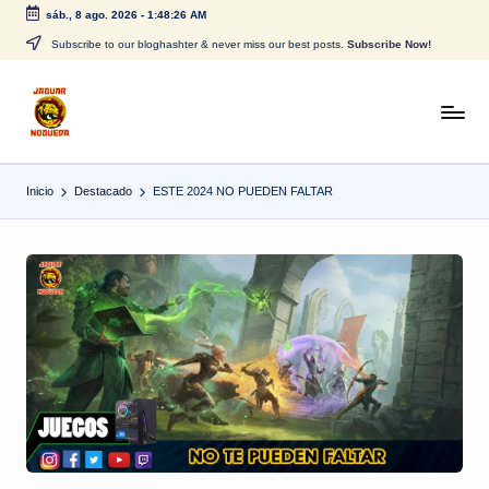
sáb., 8 ago. 2026
-
1:48:27 AM
Saltar
Subscribe to our bloghashter & never miss our best posts.
Subscribe Now!
al
contenido
J
CONTENIDO
PARA
a
TODOS
Inicio
Destacado
ESTE 2024 NO PUEDEN FALTAR
g
u
a
r
N
o
g
u