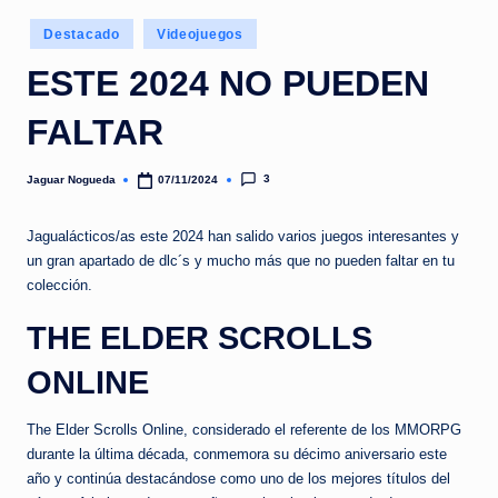
e
Publicado
d
Destacado
Videojuegos
en
a
ESTE 2024 NO PUEDEN
FALTAR
3
Jaguar Nogueda
07/11/2024
Publicado
por
Jagualácticos/as este 2024 han salido varios juegos interesantes y
un gran apartado de dlc´s y mucho más que no pueden faltar en tu
colección.
THE ELDER SCROLLS
ONLINE
The Elder Scrolls Online, considerado el referente de los MMORPG
durante la última década, conmemora su décimo aniversario este
año y continúa destacándose como uno de los mejores títulos del