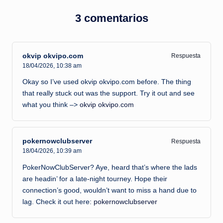
entradas
3 comentarios
okvip okvipo.com
Respuesta
18/04/2026,
10:38 am
Okay so I’ve used okvip okvipo.com before. The thing
that really stuck out was the support. Try it out and see
what you think –>
okvip okvipo.com
pokernowclubserver
Respuesta
18/04/2026,
10:39 am
PokerNowClubServer? Aye, heard that’s where the lads
are headin’ for a late-night tourney. Hope their
connection’s good, wouldn’t want to miss a hand due to
lag. Check it out here:
pokernowclubserver