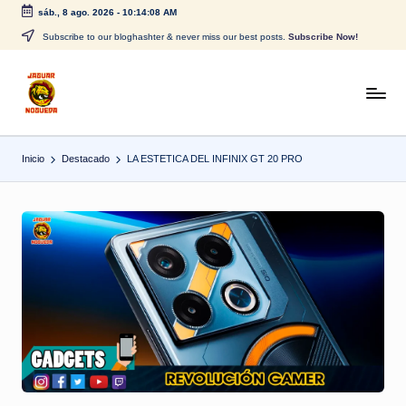
sáb., 8 ago. 2026
-
10:14:08 AM
Saltar
Subscribe to our bloghashter & never miss our best posts.
Subscribe Now!
al
contenido
J
CONTENIDO
PARA
a
TODOS
Inicio
Destacado
LA ESTETICA DEL INFINIX GT 20 PRO
g
u
a
r
N
o
g
u