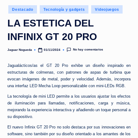
e
Publicado
d
Destacado
Tecnología y gadgets
Videojuegos
en
a
LA ESTETICA DEL
INFINIX GT 20 PRO
No hay comentarios
Jaguar Nogueda
01/11/2024
Publicado
por
Jagualácticos/as el GT 20 Pro exhibe un diseño inspirado en
estructuras de colmenas, con patrones de aspas de turbina que
evocan imágenes de metal, poder y velocidad. Además, incorpora
una interfaz LED Mecha Loop personalizable con mini-LEDs RGB.
La tecnología de mini LED permite a los usuarios ajustar los efectos
de iluminación para llamadas, notificaciones, carga y música,
mejorando la experiencia interactiva y añadiendo un toque personal a
su dispositivo.
El nuevo Infinix GT 20 Pro no solo destaca por sus innovaciones en
software, sino también por su diseño orientado a los amantes de los