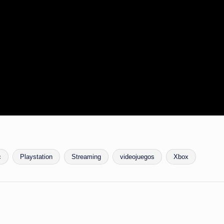
c
Playstation
Streaming
videojuegos
Xbox