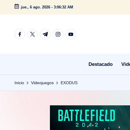
jue., 6 ago. 2026
-
3:06:33 AM
Saltar
al
contenido
facebook.com
twitter.com
t.me
instagram.com
youtube.com
Destacado
Vid
Inicio
Videojuegos
EXODUS