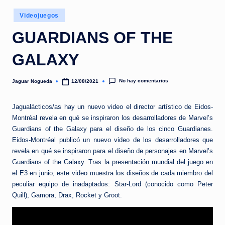
e
Publicado
d
Videojuegos
en
a
GUARDIANS OF THE
GALAXY
No hay comentarios
Jaguar Nogueda
12/08/2021
Publicado
por
Jagualácticos/as hay un nuevo video el director artístico de Eidos-
Montréal revela en qué se inspiraron los desarrolladores de Marvel’s
Guardians of the Galaxy para el diseño de los cinco Guardianes.
Eidos-Montréal publicó un nuevo video de los desarrolladores que
revela en qué se inspiraron para el diseño de personajes en Marvel’s
Guardians of the Galaxy. Tras la presentación mundial del juego en
el E3 en junio, este video muestra los diseños de cada miembro del
peculiar equipo de inadaptados: Star-Lord (conocido como Peter
Quill), Gamora, Drax, Rocket y Groot.