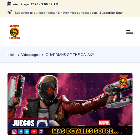
vie., 7 ago. 2026
-
3:08:02 AM
Saltar
Subscribe to our bloghashter & never miss our best posts.
Subscribe Now!
al
contenido
J
CONTENIDO
PARA
a
TODOS
Inicio
Videojuegos
GUARDIANS OF THE GALAXY
g
u
a
r
N
o
g
u