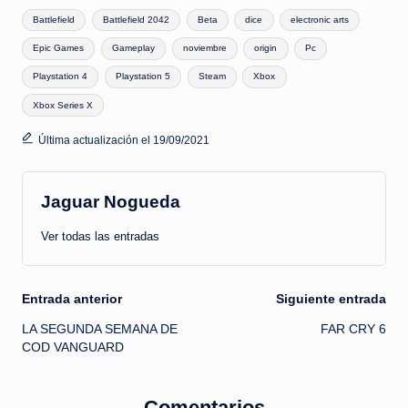
Etiquetas:
Battlefield
Battlefield 2042
Beta
dice
electronic arts
Epic Games
Gameplay
noviembre
origin
Pc
Playstation 4
Playstation 5
Steam
Xbox
Xbox Series X
Última actualización el 19/09/2021
Jaguar Nogueda
Ver todas las entradas
Navegación
Entrada anterior
Siguiente entrada
LA SEGUNDA SEMANA DE
FAR CRY 6
de
COD VANGUARD
entradas
Comentarios