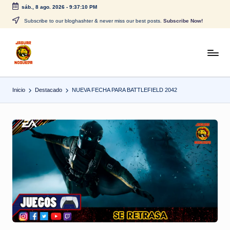
sáb., 8 ago. 2026
-
9:37:10 PM
Saltar
Subscribe to our bloghashter & never miss our best posts.
Subscribe Now!
al
contenido
J
CONTENIDO
PARA
a
TODOS
Inicio
Destacado
NUEVA FECHA PARA BATTLEFIELD 2042
g
u
a
r
N
o
g
u