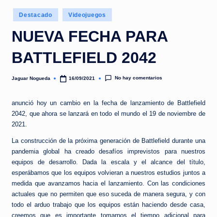
e
Publicado
d
Destacado
Videojuegos
en
a
NUEVA FECHA PARA
BATTLEFIELD 2042
No hay comentarios
Jaguar Nogueda
16/09/2021
Publicado
por
anunció hoy un cambio en la fecha de lanzamiento de Battlefield
2042, que ahora se lanzará en todo el mundo el 19 de noviembre de
2021.
La construcción de la próxima generación de Battlefield durante una
pandemia global ha creado desafíos imprevistos para nuestros
equipos de desarrollo. Dada la escala y el alcance del título,
esperábamos que los equipos volvieran a nuestros estudios juntos a
medida que avanzamos hacia el lanzamiento. Con las condiciones
actuales que no permiten que eso suceda de manera segura, y con
todo el arduo trabajo que los equipos están haciendo desde casa,
creemos que es importante tomarnos el tiempo adicional para