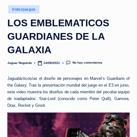
e
Publicado
d
Videojuegos
en
a
LOS EMBLEMATICOS
GUARDIANES DE LA
GALAXIA
No hay comentarios
Jaguar Nogueda
14/08/2021
Publicado
por
Jagualácticos/as el diseño de personajes en Marvel’s Guardians of
the Galaxy. Tras la presentación mundial del juego en el E3 en junio,
este video muestra los diseños de cada miembro del peculiar equipo
de inadaptados: Star-Lord (conocido como Peter Quill), Gamora,
Drax, Rocket y Groot.