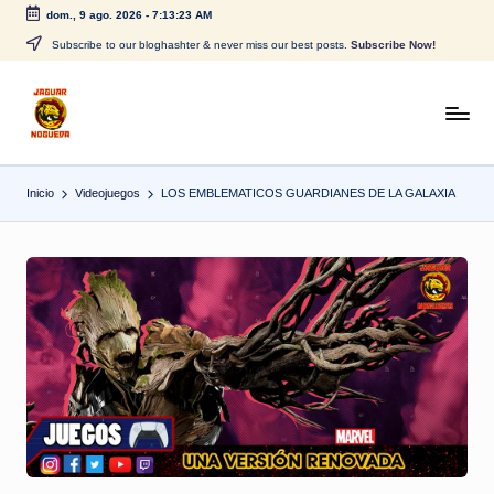
dom., 9 ago. 2026
-
7:13:23 AM
Saltar
Subscribe to our bloghashter & never miss our best posts.
Subscribe Now!
al
contenido
J
CONTENIDO
PARA
a
TODOS
Inicio
Videojuegos
LOS EMBLEMATICOS GUARDIANES DE LA GALAXIA
g
u
a
r
N
o
g
u