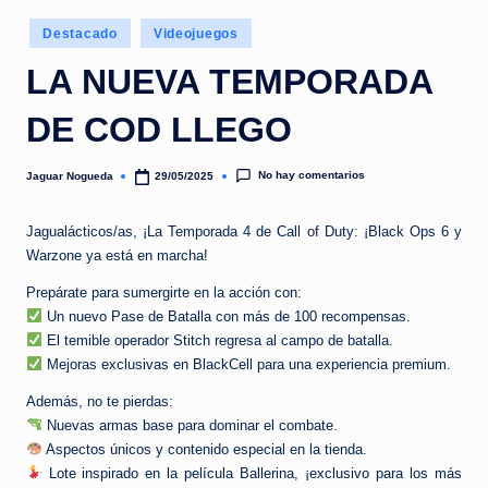
e
Publicado
d
Destacado
Videojuegos
en
a
LA NUEVA TEMPORADA
DE COD LLEGO
No hay comentarios
Jaguar Nogueda
29/05/2025
Publicado
por
Jagualácticos/as, ¡La Temporada 4 de Call of Duty: ¡Black Ops 6 y
Warzone ya está en marcha!
Prepárate para sumergirte en la acción con:
Un nuevo Pase de Batalla con más de 100 recompensas.
El temible operador Stitch regresa al campo de batalla.
Mejoras exclusivas en BlackCell para una experiencia premium.
Además, no te pierdas:
Nuevas armas base para dominar el combate.
Aspectos únicos y contenido especial en la tienda.
Lote inspirado en la película Ballerina, ¡exclusivo para los más