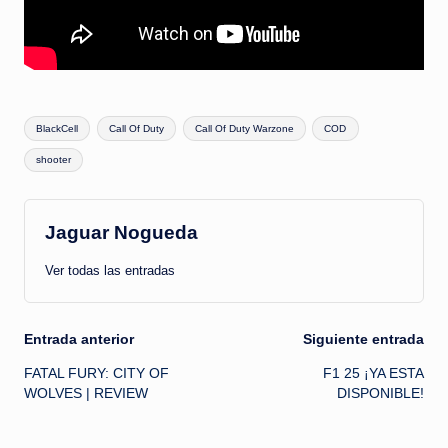
Etiquetas:
BlackCell
Call Of Duty
Call Of Duty Warzone
COD
shooter
Jaguar Nogueda
Ver todas las entradas
Navegación
Entrada anterior
Siguiente entrada
FATAL FURY: CITY OF
F1 25 ¡YA ESTA
de
WOLVES | REVIEW
DISPONIBLE!
entradas