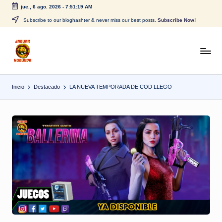
jue., 6 ago. 2026
-
7:51:19 AM
Saltar
Subscribe to our bloghashter & never miss our best posts.
Subscribe Now!
al
contenido
J
CONTENIDO
PARA
a
TODOS
Inicio
Destacado
LA NUEVA TEMPORADA DE COD LLEGO
g
u
a
r
N
o
g
u