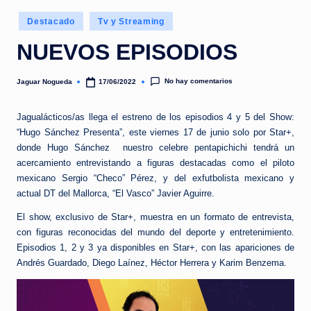
e
Publicado
d
Destacado
Tv y Streaming
en
a
NUEVOS EPISODIOS
No hay comentarios
Jaguar Nogueda
17/06/2022
Publicado
por
Jagualácticos/as llega el estreno de los episodios 4 y 5 del Show:
“Hugo Sánchez Presenta”, este viernes 17 de junio solo por Star+,
donde Hugo Sánchez nuestro celebre pentapichichi tendrá un
acercamiento entrevistando a figuras destacadas como el piloto
mexicano Sergio “Checo” Pérez, y del exfutbolista mexicano y
actual DT del Mallorca, “El Vasco” Javier Aguirre.
El show, exclusivo de Star+, muestra en un formato de entrevista,
con figuras reconocidas del mundo del deporte y entretenimiento.
Episodios 1, 2 y 3 ya disponibles en Star+, con las apariciones de
Andrés Guardado, Diego Laínez, Héctor Herrera y Karim Benzema.