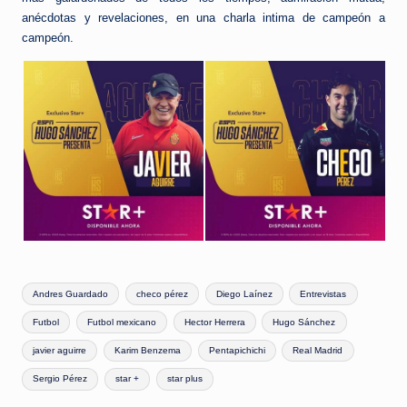
anécdotas y revelaciones, en una charla intima de campeón a
campeón.
Etiquetas:
Andres Guardado
checo pérez
Diego Laínez
Entrevistas
Futbol
Futbol mexicano
Hector Herrera
Hugo Sánchez
javier aguirre
Karim Benzema
Pentapichichi
Real Madrid
Sergio Pérez
star +
star plus