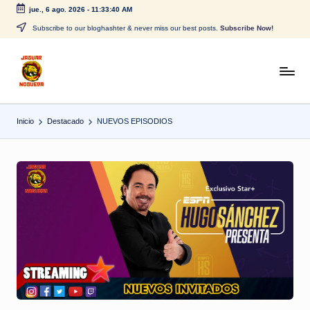
jue., 6 ago. 2026
-
11:33:40 AM
Saltar
Subscribe to our bloghashter & never miss our best posts.
Subscribe Now!
al
contenido
J
CONTENIDO
PARA
a
TODOS
Inicio
Destacado
NUEVOS EPISODIOS
g
u
a
r
N
o
g
u