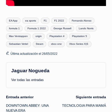
Etiquetas:
EA App
ea sports
F1
F1 2022
Fernando Alonso
formula 1
Formula 1 2022
George Russell
Lando Norris
Max Verstappen
origin
Playstation 4
Playstation 5
Sebastian Vettel
Steam
xbox one
Xbox Series X|S
Última actualización el 26/05/2022
Jaguar Nogueda
Ver todas las entradas
Navegación
Entrada anterior
Siguiente entrada
DOWNTOWN ABBEY: UNA
TECNOLOGIA PARA MAMÁ
de
NUEVA ERA