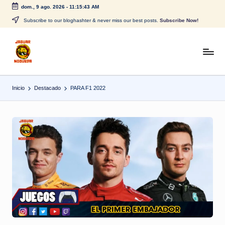
dom., 9 ago. 2026
-
11:15:43 AM
Saltar
Subscribe to our bloghashter & never miss our best posts.
Subscribe Now!
al
contenido
J
CONTENIDO
PARA
a
TODOS
Inicio
Destacado
PARA F1 2022
g
u
a
r
N
o
g
u