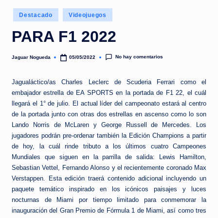
e
Publicado
d
Destacado
Videojuegos
en
a
PARA F1 2022
No hay comentarios
Jaguar Nogueda
05/05/2022
Publicado
por
Jagualáctico/as Charles Leclerc de Scuderia Ferrari como el
embajador estrella de EA SPORTS en la portada de F1 22, el cuál
llegará el 1° de julio. El actual líder del campeonato estará al centro
de la portada junto con otras dos estrellas en ascenso como lo son
Lando Norris de McLaren y George Russell de Mercedes. Los
jugadores podrán pre-ordenar también la Edición Champions a partir
de hoy, la cuál rinde tributo a los últimos cuatro Campeones
Mundiales que siguen en la parrilla de salida: Lewis Hamilton,
Sebastian Vettel, Fernando Alonso y el recientemente coronado Max
Verstappen. Esta edición traerá contenido adicional incluyendo un
paquete temático inspirado en los icónicos paisajes y luces
nocturnas de Miami por tiempo limitado para conmemorar la
inauguración del Gran Premio de Fórmula 1 de Miami, así como tres