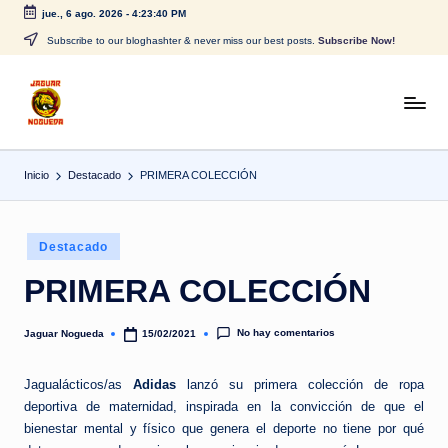
jue., 6 ago. 2026
-
4:23:40 PM
Saltar
Subscribe to our bloghashter & never miss our best posts.
Subscribe Now!
al
contenido
J
CONTENIDO
PARA
a
TODOS
Inicio
Destacado
PRIMERA COLECCIÓN
g
u
Publicado
a
Destacado
en
r
PRIMERA COLECCIÓN
N
No hay comentarios
Jaguar Nogueda
15/02/2021
Publicado
o
por
g
Jagualácticos/as
Adidas
lanzó su primera colección de ropa
deportiva de maternidad, inspirada en la convicción de que el
u
bienestar mental y físico que genera el deporte no tiene por qué