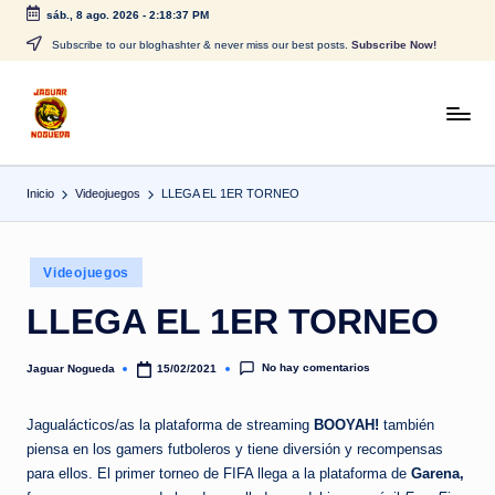
sáb., 8 ago. 2026
-
2:18:37 PM
Saltar
Subscribe to our bloghashter & never miss our best posts.
Subscribe Now!
al
contenido
J
CONTENIDO
PARA
a
TODOS
Inicio
Videojuegos
LLEGA EL 1ER TORNEO
g
u
Publicado
a
Videojuegos
en
r
LLEGA EL 1ER TORNEO
N
No hay comentarios
Jaguar Nogueda
15/02/2021
Publicado
o
por
g
Jagualácticos/as la plataforma de streaming
BOOYAH!
también
piensa en los gamers futboleros y tiene diversión y recompensas
u
para ellos. El primer torneo de FIFA llega a la plataforma de
Garena,