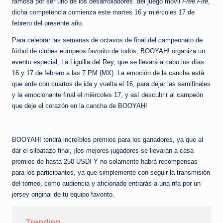
e
famosa por ser uno de los desarrolladores del juego móvil
Free Fire
,
dicha competencia comienza este martes 16 y miércoles 17 de
d
febrero del presente año.
a
Para celebrar las semanas de octavos de final del campeonato de
fútbol de clubes europeos favorito de todos, BOOYAH! organiza un
evento especial, La Liguilla del Rey, que se llevará a cabo los días
16 y 17 de febrero a las 7 PM (MX). La emoción de la cancha está
que arde con cuartos de ida y vuelta el 16, para dejar las semifinales
y la emocionante final el miércoles 17, y así descubrir al campeón
que deje el corazón en la cancha de BOOYAH!
BOOYAH! tendrá increíbles premios para los ganadores, ya que al
dar el silbatazo final, ¡los mejores jugadores se llevarán a casa
premios de hasta 250 USD! Y no solamente habrá recompensas
para los participantes, ya que simplemente con seguir la transmisión
del torneo, como audiencia y aficionado entrarás a una rifa por un
jersey original de tu equipo favorito.
Trending