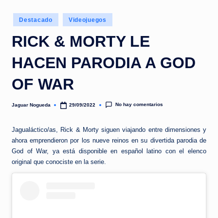
e
d
Publicado
Destacado
Videojuegos
en
a
RICK & MORTY LE
HACEN PARODIA A GOD
OF WAR
No hay comentarios
Jaguar Nogueda
29/09/2022
Publicado
por
Jagualáctico/as, Rick & Morty siguen viajando entre dimensiones y
ahora emprendieron por los nueve reinos en su divertida parodia de
God of War, ya está disponible en español latino con el elenco
original que conociste en la serie.