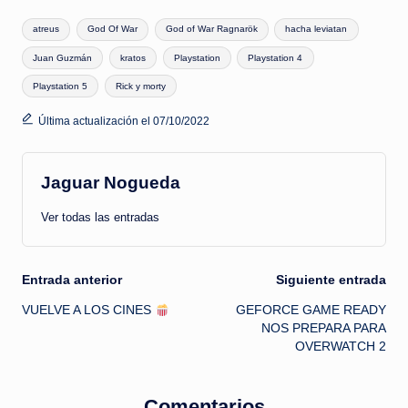
Etiquetas:
atreus
God Of War
God of War Ragnarök
hacha leviatan
Juan Guzmán
kratos
Playstation
Playstation 4
Playstation 5
Rick y morty
Última actualización el 07/10/2022
Jaguar Nogueda
Ver todas las entradas
Navegación
Entrada anterior
Siguiente entrada
VUELVE A LOS CINES
GEFORCE GAME READY
de
NOS PREPARA PARA
OVERWATCH 2
entradas
Comentarios