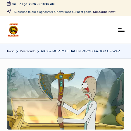
vie., 7 ago. 2026
-
6:18:46 AM
Saltar
Subscribe to our bloghashter & never miss our best posts.
Subscribe Now!
al
contenido
J
CONTENIDO
PARA
a
TODOS
Inicio
Destacado
RICK & MORTY LE HACEN PARODIA A GOD OF WAR
g
u
a
r
N
o
g
u