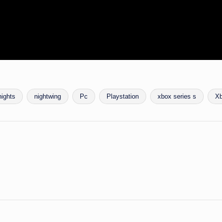
ights
nightwing
Pc
Playstation
xbox series s
Xb