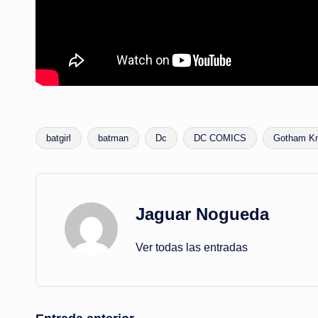
batgirl
batman
Dc
DC COMICS
Gotham Kn
Etiquetas:
Jaguar Nogueda
Ver todas las entradas