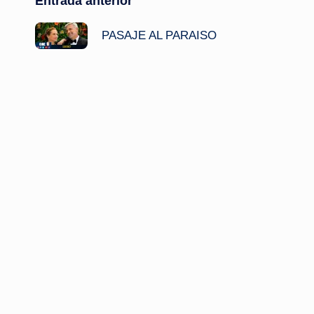
Navegación
Entrada anterior
de
PASAJE AL PARAISO
entradas