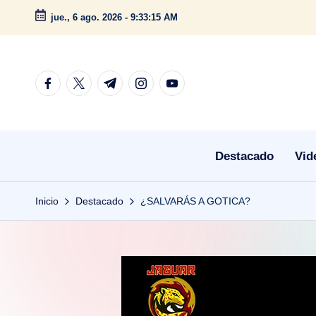
jue., 6 ago. 2026
-
9:33:16 AM
Saltar
al
contenido
facebook.com
twitter.com
t.me
instagram.com
youtube.com
Destacado
Vid
Inicio
Destacado
¿SALVARÁS A GOTICA?