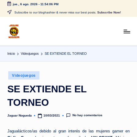
jue., 6 ago. 2026
-
11:54:06 PM
Saltar
Subscribe to our bloghashter & never miss our best posts.
Subscribe Now!
al
contenido
J
CONTENIDO
PARA
a
TODOS
Inicio
Videojuegos
SE EXTIENDE EL TORNEO
g
u
Publicado
a
Videojuegos
en
r
SE EXTIENDE EL
N
TORNEO
o
g
No hay comentarios
Jaguar Nogueda
10/03/2021
Publicado
por
u
Jagualácticos/as debido al gran interés de las mujeres gamer en