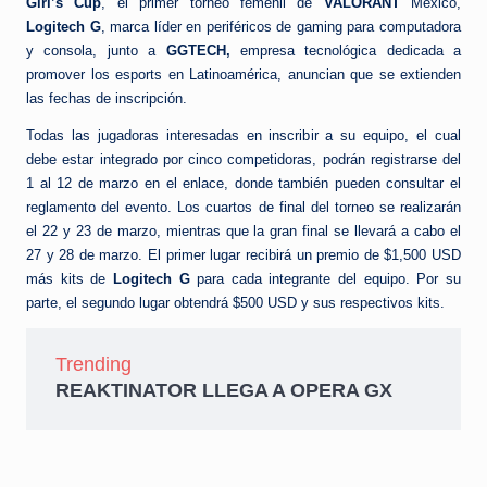
e
Girl’s Cup
, el primer torneo femenil de
VALORANT
México,
Logitech G
, marca líder en periféricos de gaming para computadora
d
y consola, junto a
GGTECH,
empresa tecnológica dedicada a
a
promover los esports en Latinoamérica, anuncian que se extienden
las fechas de inscripción.
Todas las jugadoras interesadas en inscribir a su equipo, el cual
debe estar integrado por cinco competidoras, podrán registrarse del
1 al 12 de marzo en el enlace, donde también pueden consultar el
reglamento del evento. Los cuartos de final del torneo se realizarán
el 22 y 23 de marzo, mientras que la gran final se llevará a cabo el
27 y 28 de marzo. El primer lugar recibirá un premio de $1,500 USD
más kits de
Logitech G
para cada integrante del equipo. Por su
parte, el segundo lugar obtendrá $500 USD y sus respectivos kits.
Trending
REAKTINATOR LLEGA A OPERA GX