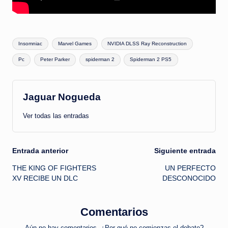
Etiquetas:
Insomniac
Marvel Games
NVIDIA DLSS Ray Reconstruction
Pc
Peter Parker
spiderman 2
Spiderman 2 PS5
Jaguar Nogueda
Ver todas las entradas
Navegación
Entrada anterior
Siguiente entrada
THE KING OF FIGHTERS
UN PERFECTO
de
XV RECIBE UN DLC
DESCONOCIDO
entradas
Comentarios
Aún no hay comentarios. ¿Por qué no comienzas el debate?