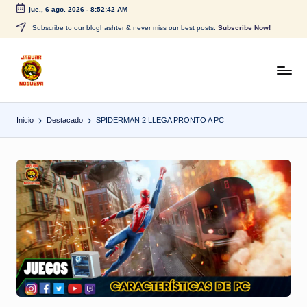
jue., 6 ago. 2026
-
8:52:42 AM
Saltar
Subscribe to our bloghashter & never miss our best posts.
Subscribe Now!
al
contenido
J
CONTENIDO
PARA
a
TODOS
Inicio
Destacado
SPIDERMAN 2 LLEGA PRONTO A PC
g
u
a
r
N
o
g
u