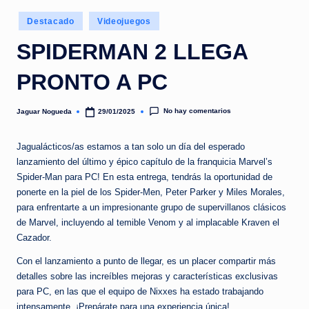
e
Publicado
d
Destacado
Videojuegos
en
a
SPIDERMAN 2 LLEGA
PRONTO A PC
No hay comentarios
Jaguar Nogueda
29/01/2025
Publicado
por
Jagualácticos/as estamos a tan solo un día del esperado
lanzamiento del último y épico capítulo de la franquicia Marvel’s
Spider-Man para PC! En esta entrega, tendrás la oportunidad de
ponerte en la piel de los Spider-Men, Peter Parker y Miles Morales,
para enfrentarte a un impresionante grupo de supervillanos clásicos
de Marvel, incluyendo al temible Venom y al implacable Kraven el
Cazador.
Con el lanzamiento a punto de llegar, es un placer compartir más
detalles sobre las increíbles mejoras y características exclusivas
para PC, en las que el equipo de Nixxes ha estado trabajando
intensamente. ¡Prepárate para una experiencia única!