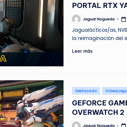
en
PORTAL RTX Y
Jaguar Nogueda
Publicado
por
Jagualácticos/as, NVI
la reimaginación del
Leer más
Publicado
Destacado
Videojueg
en
GEFORCE GAME
OVERWATCH 2
Jaguar Nogueda