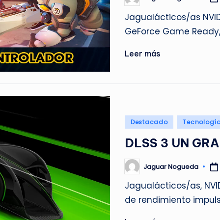
Publicado
por
Jagualácticos/as NVID
GeForce Game Ready, 
Leer más
Publicado
Destacado
Tecnologí
en
DLSS 3 UN GRA
Jaguar Nogueda
Publicado
por
Jagualácticos/as, NVID
de rendimiento impul