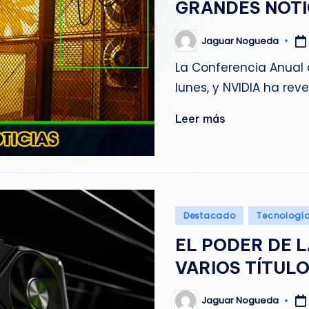
GRANDES NOTI
g
u
Jaguar Nogueda
Publicado
por
La Conferencia Anual 
e
lunes, y NVIDIA ha rev
d
Leer más
a
Publicado
Destacado
Tecnologí
en
EL PODER DE 
VARIOS TÍTUL
Jaguar Nogueda
Publicado