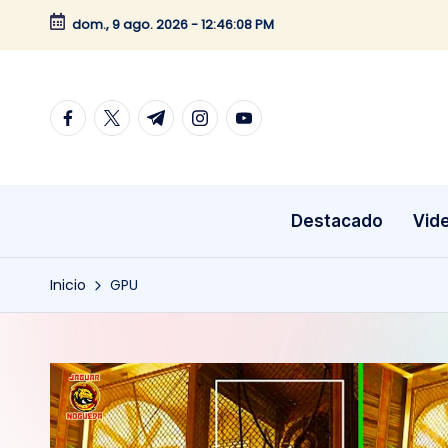
dom., 9 ago. 2026
-
12:46:09 PM
Saltar
al
contenido
facebook.com
twitter.com
t.me
instagram.com
youtube.com
Destacado
Vid
Inicio
GPU