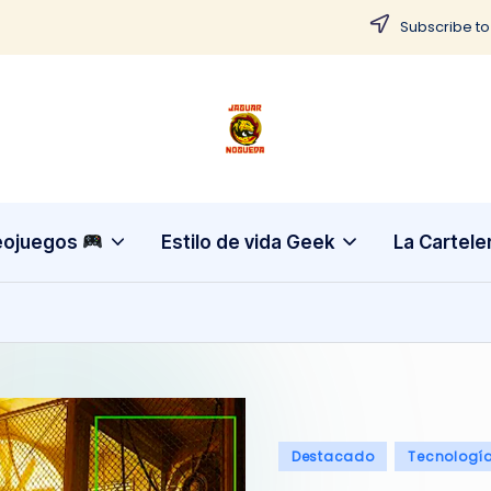
Subscribe to
J
CONTENIDO
PARA
a
TODOS
g
eojuegos
Estilo de vida Geek
La Cartele
u
a
r
N
Publicado
Destacado
Tecnologí
o
en