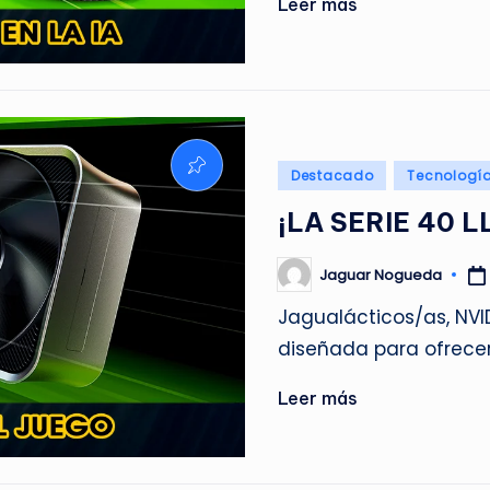
Leer más
Publicado
Destacado
Tecnologí
en
¡LA SERIE 40 
Jaguar Nogueda
Publicado
por
Jagualácticos/as, NVI
diseñada para ofrece
Leer más