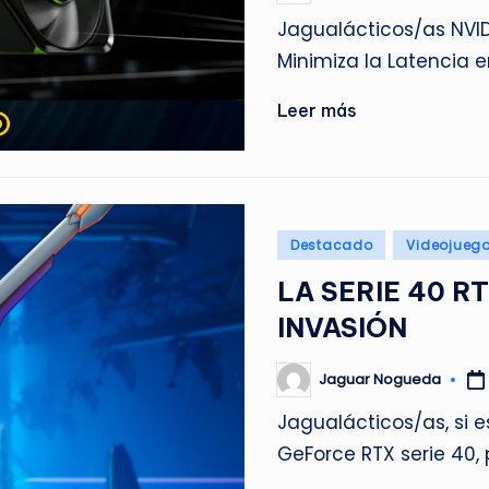
por
Jagualácticos/as NVID
Minimiza la Latencia e
Leer más
Publicado
Destacado
Videojueg
en
LA SERIE 40 R
INVASIÓN
Jaguar Nogueda
Publicado
por
Jagualácticos/as, si e
GeForce RTX serie 40,