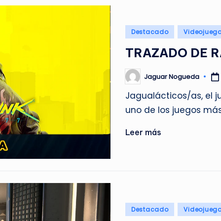
Publicado
Destacado
Videojueg
en
TRAZADO DE R
Jaguar Nogueda
Publicado
por
Jagualácticos/as, el 
uno de los juegos má
Leer más
Publicado
Destacado
Videojueg