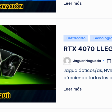
Leer más
Publicado
Destacado
Tecnologí
en
RTX 4070 LLE
Jaguar Nogueda
Publicado
por
Jagualácticos/as, NVI
ofreciendo todos los 
Leer más