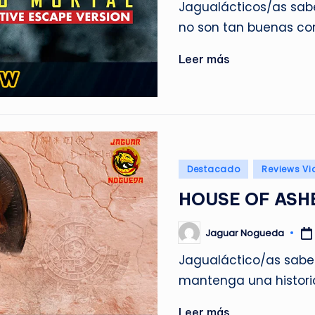
Jagualácticos/as sa
no son tan buenas co
Leer más
Publicado
Destacado
Reviews Vi
en
HOUSE OF ASH
Jaguar Nogueda
Publicado
por
Jagualáctico/as sabe
mantenga una histori
Leer más