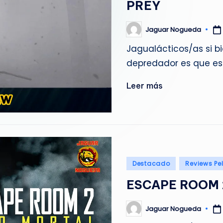
PREY
g
u
Jaguar Nogueda
Publicado
por
Jagualácticos/as si 
e
depredador es que es
d
Leer más
a
Publicado
Destacado
Reviews Pe
en
ESCAPE ROOM 
Jaguar Nogueda
Publicado
por