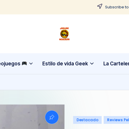
Subscribe to
J
CONTENIDO
PARA
a
TODOS
g
eojuegos
Estilo de vida Geek
La Cartele
u
a
r
N
Publicado
Destacado
Reviews Pe
o
en