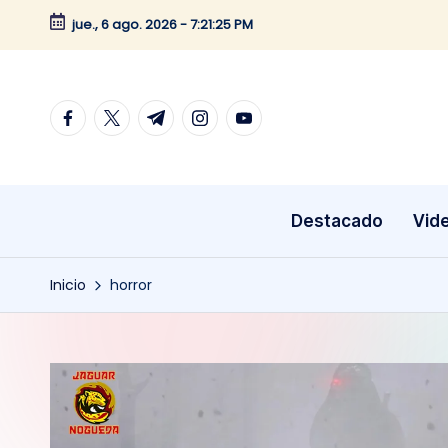
jue., 6 ago. 2026
-
7:21:26 PM
Saltar
al
contenido
facebook.com
twitter.com
t.me
instagram.com
youtube.com
Destacado
Vid
Inicio
horror