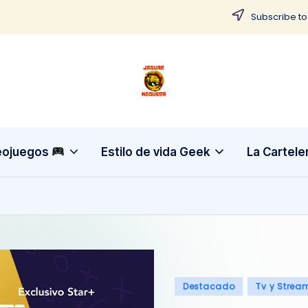
Subscribe to
J
CONTENIDO
PARA
a
TODOS
g
eojuegos
Estilo de vida Geek
La Cartele
u
a
r
N
Publicado
Destacado
Tv y Strea
o
en