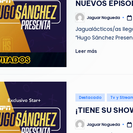
NUEVOS EPISO
g
u
Jaguar Nogueda
Publicado
por
Jagualácticos/as llega
e
“Hugo Sánchez Presen
d
Leer más
a
Publicado
Destacado
Tv y Strea
en
¡TIENE SU SHO
Jaguar Nogueda
Publicado
por