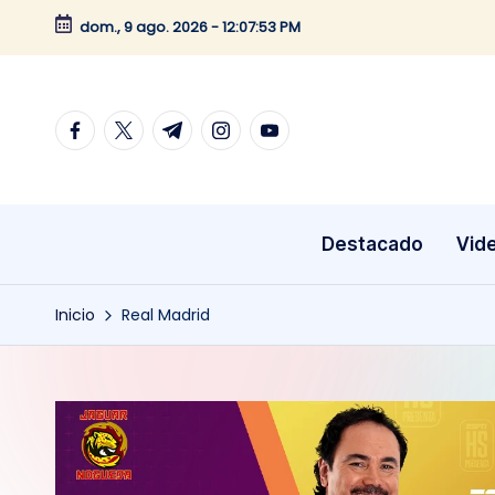
dom., 9 ago. 2026
-
12:07:54 PM
Saltar
al
contenido
facebook.com
twitter.com
t.me
instagram.com
youtube.com
Destacado
Vid
Inicio
Real Madrid