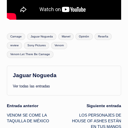
Etiquetas:
Carnage
Jaguar Nogueda
Marvel
Opinión
Reseña
review
Sony Pictures
Venom
Venom Let There Be Carnage
Jaguar Nogueda
Ver todas las entradas
Navegación
Entrada anterior
Siguiente entrada
VENOM SE COME LA
LOS PERSONAJES DE
de
TAQUILLA DE MÉXICO
HOUSE OF ASHES ESTÁN
EN TUS MANOS