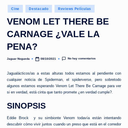
e
Publicado
d
Cine
Destacado
Reviews Películas
en
a
VENOM LET THERE BE
CARNAGE ¿VALE LA
PENA?
No hay comentarios
Jaguar Nogueda
08/10/2021
Publicado
por
Jagualácticos/as a estas alturas todos estamos al pendiente con
cualquier noticia de Spiderman, el spiderverse, pero sobretodo
algunos estamos esperando Venom Let There Be Carnage para ver
si en verdad, está cinta que tanto promete ¿en verdad cumple?.
SINOPSIS
Eddie Brock y su simbionte Venom todavía están intentando
descubrir cómo vivir juntos cuando un preso que está en el corredor