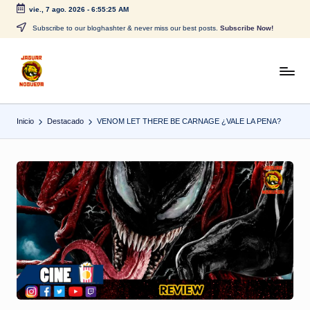
vie., 7 ago. 2026
-
6:55:25 AM
Saltar
Subscribe to our bloghashter & never miss our best posts.
Subscribe Now!
al
contenido
J
CONTENIDO
PARA
a
TODOS
Inicio
Destacado
VENOM LET THERE BE CARNAGE ¿VALE LA PENA?
g
u
a
r
N
o
g
u