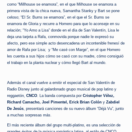
como “Millhouse se enamora”, en el que Milhouse se enamora a
primera vista de la chica nueva, Samantha Stanky y Bart se pone
celoso; “El Sr. Burns se enamora”, en el que el Sr. Burns se
enamora de Gloria y recurre a Homero para que lo aconseje en su
relación; “Yo Amo a Lisa” donde en el día de San Valentín, Lisa le
deja una tarjeta a Rafa, conmovida porque nadie le expresó su
afecto, pero ese simple acto desencadena un incontenible frenesí de
amor de Rafa por Lisa; y “Me casé con Marge”, en el que Homero
les cuenta a sus hijos cómo se casó con su madre, cómo consiguió
el trabajo en la planta nuclear y cómo llegó Bart al mundo.
Además el canal vuelve a emitir el especial de San Valentín de
Radio Disney junto al galardonado grupo musical de pop latino y
reggaetón,
CNCO
. La banda compuesta por
Cristopher Vélez,
Richard Camacho, Joel Pimentel, Erick Brian Colón
y
Zabdiel
De Jesús
, presentará canciones de su nuevo álbum “Déjà Vu”, junto
a muchas sorpresas más.
El más reciente álbum del grupo multi-platino, es una selección de
grandes éxitos de la música romántica latina, al estilo de CNCO.