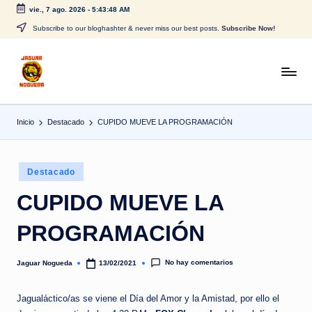
vie., 7 ago. 2026
-
5:43:48 AM
Saltar
Subscribe to our bloghashter & never miss our best posts.
Subscribe Now!
al
contenido
J
CONTENIDO
PARA
a
TODOS
Inicio
Destacado
CUPIDO MUEVE LA PROGRAMACIÓN
g
u
Publicado
a
Destacado
en
r
CUPIDO MUEVE LA
N
PROGRAMACIÓN
o
g
No hay comentarios
Jaguar Nogueda
13/02/2021
Publicado
por
u
Jagualáctico/as se viene el Día del Amor y la Amistad, por ello el