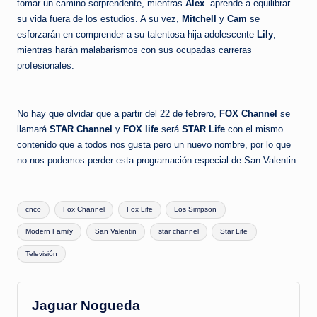
tomar un camino sorprendente, mientras
Alex
aprende a equilibrar
su vida fuera de los estudios. A su vez,
Mitchell
y
Cam
se
esforzarán en comprender a su talentosa hija adolescente
Lily
,
mientras harán malabarismos con sus ocupadas carreras
profesionales.
No hay que olvidar que a partir del 22 de febrero,
FOX Channel
se
llamará
STAR Channel
y
FOX life
será
STAR Life
con el mismo
contenido que a todos nos gusta pero un nuevo nombre, por lo que
no nos podemos perder esta programación especial de San Valentin.
Etiquetas:
cnco
Fox Channel
Fox Life
Los Simpson
Modern Family
San Valentin
star channel
Star Life
Televisión
Jaguar Nogueda