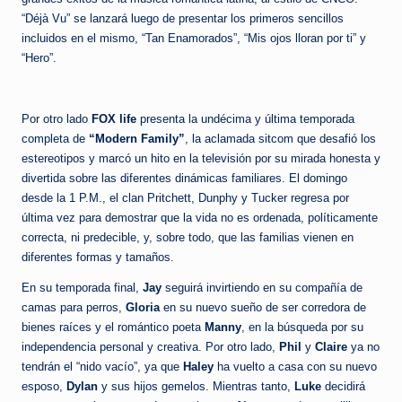
“Déjà Vu” se lanzará luego de presentar los primeros sencillos
incluidos en el mismo, “Tan Enamorados”, “Mis ojos lloran por ti” y
“Hero”.
Por otro lado
FOX life
presenta la undécima y última temporada
completa de
“Modern Family”
, la aclamada sitcom que desafió los
estereotipos y marcó un hito en la televisión por su mirada honesta y
divertida sobre las diferentes dinámicas familiares. El domingo
desde la 1 P.M., el clan Pritchett, Dunphy y Tucker regresa por
última vez para demostrar que la vida no es ordenada, políticamente
correcta, ni predecible, y, sobre todo, que las familias vienen en
diferentes formas y tamaños.
En su temporada final,
Jay
seguirá invirtiendo en su compañía de
camas para perros,
Gloria
en su nuevo sueño de ser corredora de
bienes raíces y el romántico poeta
Manny
, en la búsqueda por su
independencia personal y creativa. Por otro lado,
Phil
y
Claire
ya no
tendrán el “nido vacío”, ya que
Haley
ha vuelto a casa con su nuevo
esposo,
Dylan
y sus hijos gemelos. Mientras tanto,
Luke
decidirá