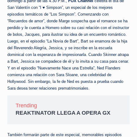
e
domingo a partir de las 4.30 P.M.,
FOX Channel
celebra el día de
San Valentín con “I ♥ Simpson”, un especial de los mejores
d
episodios temáticos de “Los Simpson”. Comenzando con
a
“Recuerdos de amor”, donde Marge sospecha que el romance se ha
perdido y le cuenta a Homero sobre su casi relación con el instructor
de bolos, Jacques, para ilustrar su idea de un encuentro romántico.
Luego, en el episodio “La Novia de Bart”, Bart se enamora de la hija
del Reverendo Alegría, Jessica, y se inscribe en la escuela
dominical con la esperanza de impresionarla. Cuando Skinner atrapa
a Bart, Jessica se compadece de él y lo invita a su casa para cenar.
Y en el episodio “Nuevamente Nace una Estrella”, Ned Flanders
comienza una relación con Sara Sloane, una celebridad de
Hollywood. Sin embargo, la fe de Ned es puesta a prueba cuando
Sara desea tener relaciones prematrimoniales.
Trending
REAKTINATOR LLEGA A OPERA GX
También formarán parte de este especial, memorables episodios