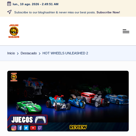
lun., 10 ago. 2026
-
2:49:51 AM
Saltar
Subscribe to our bloghashter & never miss our best posts.
Subscribe Now!
al
contenido
J
CONTENIDO
PARA
a
TODOS
Inicio
Destacado
HOT WHEELS UNLEASHED 2
g
u
a
r
N
o
g
u