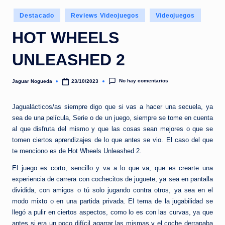
e
Publicado
d
Destacado
Reviews Videojuegos
Videojuegos
en
a
HOT WHEELS
UNLEASHED 2
No hay comentarios
Jaguar Nogueda
23/10/2023
Publicado
por
Jagualácticos/as siempre digo que si vas a hacer una secuela, ya
sea de una película, Serie o de un juego, siempre se tome en cuenta
al que disfruta del mismo y que las cosas sean mejores o que se
tomen ciertos aprendizajes de lo que antes se vio. El caso del que
te menciono es de Hot Wheels Unleashed 2.
El juego es corto, sencillo y va a lo que va, que es crearte una
experiencia de carrera con cochecitos de juguete, ya sea en pantalla
dividida, con amigos o tú solo jugando contra otros, ya sea en el
modo mixto o en una partida privada. El tema de la jugabilidad se
llegó a pulir en ciertos aspectos, como lo es con las curvas, ya que
antes si era un poco difícil agarrar las mismas y el coche derrapaba