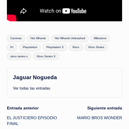
Etiquetas:
Carreras
Hot Wheels
Hot Wheels Unleashed
Milestone
Pc
Playstation
Playstation 5
Xbox
Xbox Series
xbox series s
Xbox Series X
Jaguar Nogueda
Ver todas las entradas
Navegación
Entrada anterior
Siguiente entrada
EL JUSTICIERO EPISODIO
MARIO BROS WONDER
de
FINAL