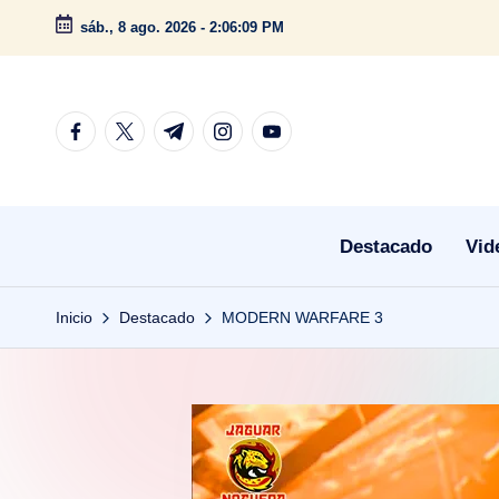
sáb., 8 ago. 2026
-
2:06:11 PM
Saltar
al
contenido
facebook.com
twitter.com
t.me
instagram.com
youtube.com
Destacado
Vid
Inicio
Destacado
MODERN WARFARE 3