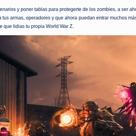
narios y poner tablas para protegerte de los zombies, a ser a
 a tus armas, operadores y que ahora puedan entrar muchos más
e que lidias tu propia World War Z.