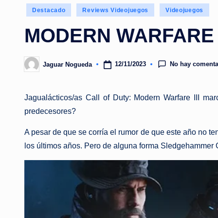
Publicado
Destacado
Reviews Videojuegos
Videojuegos
en
MODERN WARFARE 
No hay comenta
12/11/2023
Jaguar Nogueda
Publicado
por
Jagualácticos/as Call of Duty: Modern Warfare III mar
predecesores?
A pesar de que se corría el rumor de que este año no te
los últimos años. Pero de alguna forma Sledgehammer Gam