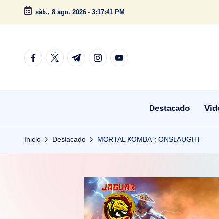
sáb., 8 ago. 2026
-
3:17:42 PM
Saltar
al
contenido
facebook.com
twitter.com
t.me
instagram.com
youtube.com
Destacado
Vid
Inicio
Destacado
MORTAL KOMBAT: ONSLAUGHT