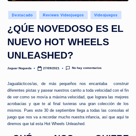
e
d
Publicado
Destacado
Reviews Videojuegos
Videojuegos
a
en
¿QÚE NOVEDOSO ES EL
NUEVO HOT WHEELS
UNLEASHED?
No hay comentarios
Jaguar Nogueda
27/09/2021
Publicado
por
Jagualácticos/as, de más pequeños nos encantaba construir
diferentes pistas y pasear nuestros carrito a toda velocidad con el fin
de ver como se movía a máxima velocidad, que lograra las mejores
acrobacias y que te al final tuvieras una gran colección de los
mismos. Pues este 30 de septiembre llega a todas las consolas el
juego que nos va a recordar mucho nuestra infancia, así que aquí te
diremos que tal esta Hot Wheels Unleashed.