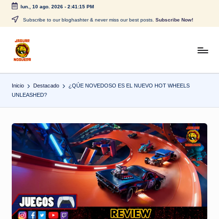
lun., 10 ago. 2026
-
2:41:16 PM
Saltar
Subscribe to our bloghashter & never miss our best posts.
Subscribe Now!
al
contenido
J
CONTENIDO
PARA
a
TODOS
Inicio
Destacado
¿QÚE NOVEDOSO ES EL NUEVO HOT WHEELS
g
UNLEASHED?
u
a
r
N
o
g
u