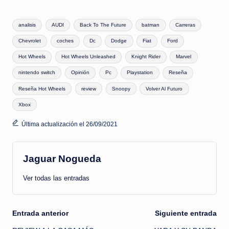
Etiquetas:
analisis
AUDI
Back To The Future
batman
Carreras
Chevrolet
coches
Dc
Dodge
Fiat
Ford
Hot Wheels
Hot Wheels Unleashed
Knight Rider
Marvel
nintendo switch
Opinión
Pc
Playstation
Reseña
Reseña Hot Wheels
review
Snoopy
Volver Al Futuro
Xbox
Última actualización el 26/09/2021
Jaguar Nogueda
Ver todas las entradas
Navegación
Entrada anterior
Siguiente entrada