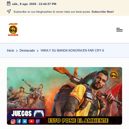
sáb., 8 ago. 2026
-
12:44:37 PM
Saltar
Subscribe to our bloghashter & never miss our best posts.
Subscribe Now!
al
contenido
J
CONTENIDO
PARA
a
TODOS
Inicio
Destacado
YARA Y SU BANDA SONORA EN FAR CRY 6
g
u
a
r
N
o
g
u