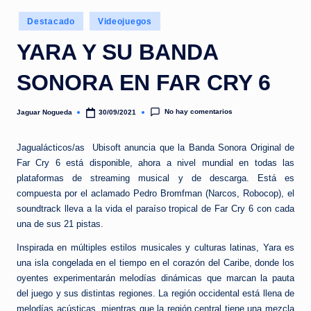
e
Publicado
d
Destacado
Videojuegos
en
a
YARA Y SU BANDA
SONORA EN FAR CRY 6
No hay comentarios
Jaguar Nogueda
30/09/2021
Publicado
por
Jagualácticos/as Ubisoft anuncia que la Banda Sonora Original de
Far Cry 6 está disponible, ahora a nivel mundial en todas las
plataformas de streaming musical y de descarga. Está es
compuesta por el aclamado Pedro Bromfman (Narcos, Robocop), el
soundtrack lleva a la vida el paraíso tropical de Far Cry 6 con cada
una de sus 21 pistas.
Inspirada en múltiples estilos musicales y culturas latinas, Yara es
una isla congelada en el tiempo en el corazón del Caribe, donde los
oyentes experimentarán melodías dinámicas que marcan la pauta
del juego y sus distintas regiones. La región occidental está llena de
melodías acústicas, mientras que la región central tiene una mezcla