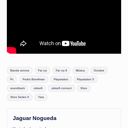
Etiquetas:
Banda sonora
Far cry
Far cry 6
Música
Octubre
Pc
Pedro Bromfman
Playstation
Playstation 5
soundtrack
ubisoft
ubisoft connect
Xbox
Xbox Series X
Yara
Jaguar Nogueda