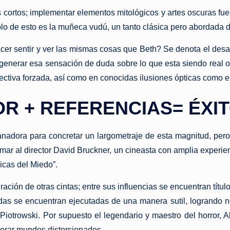
 cortos; implementar elementos mitológicos y artes oscuras f
plo de esto es la muñeca vudú, un tanto clásica pero abordada 
er sentir y ver las mismas cosas que Beth? Se denota el desafí
a generar esa sensación de duda sobre lo que esta siendo real 
rspectiva forzada, así como en conocidas ilusiones ópticas como 
R + REFERENCIAS= ÉXI
ganadora para concretar un largometraje de esta magnitud, pero
lamar al director David Bruckner, un cineasta con amplia experie
icas del Miedo”.
ación de otras cintas; entre sus influencias se encuentran tít
as se encuentran ejecutadas de una manera sutil, logrando no 
 Piotrowski. Por supuesto el legendario y maestro del horror, 
lorar mundos distorsionados.