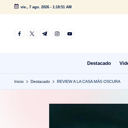
vie., 7 ago. 2026
-
1:18:52 AM
Saltar
al
contenido
facebook.com
twitter.com
t.me
instagram.com
youtube.com
Destacado
Vid
Inicio
Destacado
REVIEW A LA CASA MÁS OSCURA