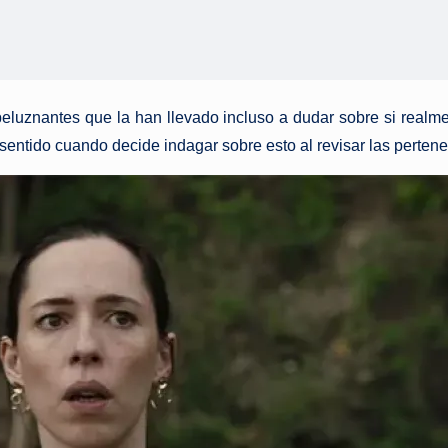
peluznantes que la han llevado incluso a dudar sobre si real
entido cuando decide indagar sobre esto al revisar las pertene