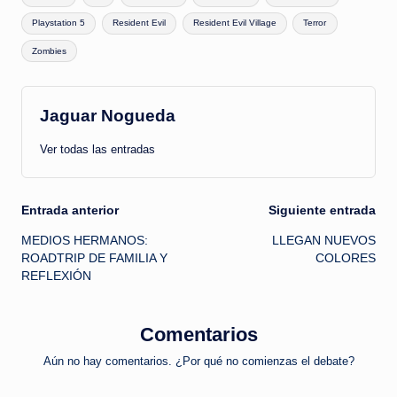
Playstation 5
Resident Evil
Resident Evil Village
Terror
Zombies
Jaguar Nogueda
Ver todas las entradas
Navegación
Entrada anterior
Siguiente entrada
MEDIOS HERMANOS:
LLEGAN NUEVOS
de
ROADTRIP DE FAMILIA Y
COLORES
REFLEXIÓN
entradas
Comentarios
Aún no hay comentarios. ¿Por qué no comienzas el debate?