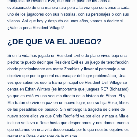
e
franquicia de Resident Evil, que con el paso de los años a
evolucionado de una manera rara pero a la vez que convence a cada
d
uno de los jugadores con sus historias, con su personajes o con sus
a
vilanos. Así que hoy y después de unos años, vamos a decirte si
¿Vale la pena Resident Village?.
¿DE QUE VA EL JUEGO?
Si en la vida has jugado un Resident Evil o de plano vives bajo una
piedra; te puedo decir que Resident Evil es un juego de terror/acción
donde principalmente era matar Zombies y llevar al personaje a su
objetivo que por lo general era escapar del lugar problemático; Una
vez que sabemos eso la trama principal de Resident Evil Village se
centra en Ethan Winters (es importante que juegues RE7 Biohazard)
ya que es está es una secuela directa de la historia de Ethan. El y
Mia tratan de vivir en paz en un nuevo lugar, con su hija Rose, libres
de las pesadillas del pasado. Sin embargo la tragedia se cierne de
nuevo sobre ellos ya que Chris Redfielfd va por ellos y mata a Mia e
incluso se lleva a Rose hasta que despertamos y nos damos cuenta
que estamos en una villa desconocida por lo que nuestro objetivo es
rescatar a Rose y escapar de la misma.