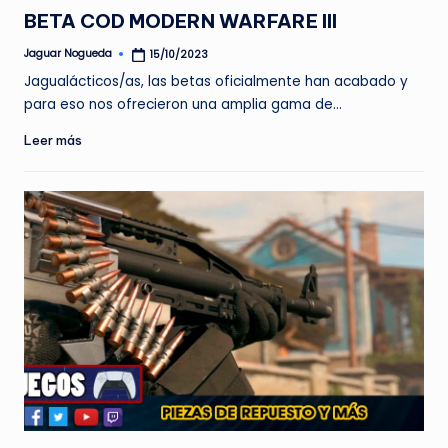
en
BETA COD MODERN WARFARE III
Jaguar Nogueda
15/10/2023
Publicado
por
Jagualácticos/as, las betas oficialmente han acabado y
para eso nos ofrecieron una amplia gama de…
Leer más