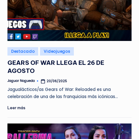
Publicado
Destacado
Videojuegos
en
GEARS OF WAR LLEGA EL 26 DE
AGOSTO
Jaguar Nogueda
20/06/2025
Publicado
por
Jagualácticos/as Gears of War: Reloaded es una
celebración de una de las franquicias más icónicas…
Leer más