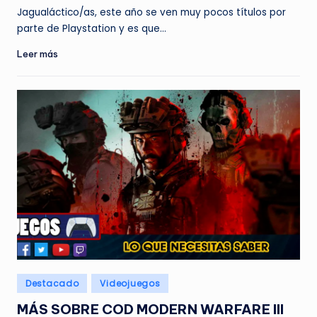
por
Jagualáctico/as, este año se ven muy pocos títulos por
parte de Playstation y es que…
Leer más
Publicado
Destacado
Videojuegos
en
MÁS SOBRE COD MODERN WARFARE III