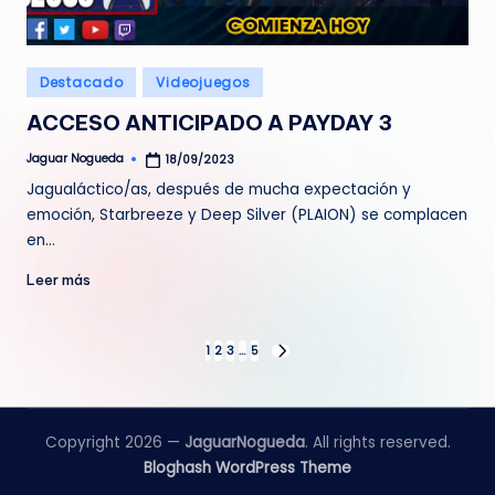
Publicado
Destacado
Videojuegos
en
ACCESO ANTICIPADO A PAYDAY 3
Jaguar Nogueda
18/09/2023
Publicado
por
Jagualáctico/as, después de mucha expectación y
emoción, Starbreeze y Deep Silver (PLAION) se complacen
en…
Leer más
Paginación
1
2
3
…
5
SIGUIENTE
PÁGINA
de
entradas
Copyright 2026 —
JaguarNogueda
. All rights reserved.
Bloghash WordPress Theme