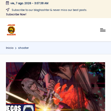
vie., 7 ago. 2026
-
3:07:39 AM
Saltar
Subscribe to our bloghashter & never miss our best posts.
Subscribe Now!
al
contenido
J
CONTENIDO
PARA
a
TODOS
Inicio
shooter
g
u
a
r
N
o
g
u