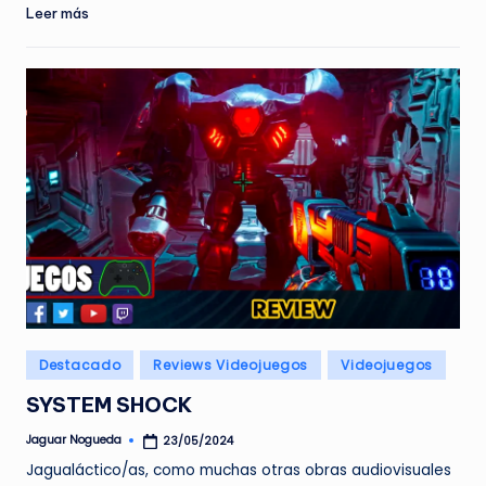
Leer más
Publicado
Destacado
Reviews Videojuegos
Videojuegos
en
SYSTEM SHOCK
Jaguar Nogueda
23/05/2024
Publicado
por
Jagualáctico/as, como muchas otras obras audiovisuales