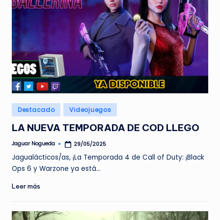
Publicado
Destacado
Videojuegos
en
LA NUEVA TEMPORADA DE COD LLEGO
Jaguar Nogueda
29/05/2025
Publicado
por
Jagualácticos/as, ¡La Temporada 4 de Call of Duty: ¡Black
Ops 6 y Warzone ya está…
Leer más