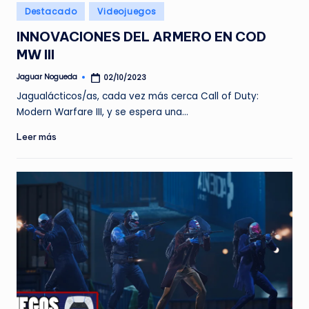
Publicado
Destacado
Videojuegos
en
INNOVACIONES DEL ARMERO EN COD
MW III
Jaguar Nogueda
02/10/2023
Publicado
por
Jagualácticos/as, cada vez más cerca Call of Duty:
Modern Warfare III, y se espera una…
Leer más