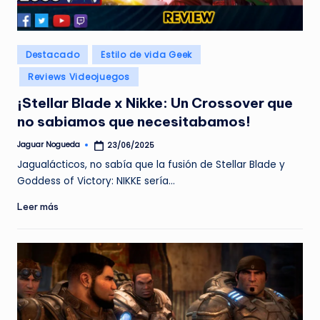
e
d
Publicado
Destacado
Estilo de vida Geek
a
en
Reviews Videojuegos
¡Stellar Blade x Nikke: Un Crossover que
no sabiamos que necesitabamos!
Jaguar Nogueda
23/06/2025
Publicado
por
Jagualácticos, no sabía que la fusión de Stellar Blade y
Goddess of Victory: NIKKE sería…
Leer más