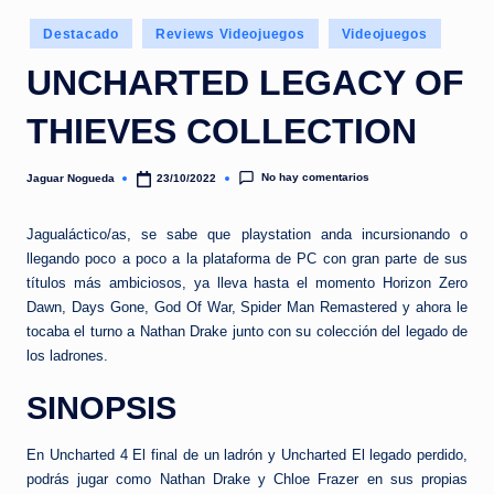
e
Publicado
d
Destacado
Reviews Videojuegos
Videojuegos
en
a
UNCHARTED LEGACY OF
THIEVES COLLECTION
No hay comentarios
Jaguar Nogueda
23/10/2022
Publicado
por
Jagualáctico/as, se sabe que playstation anda incursionando o
llegando poco a poco a la plataforma de PC con gran parte de sus
títulos más ambiciosos, ya lleva hasta el momento Horizon Zero
Dawn, Days Gone, God Of War, Spider Man Remastered y ahora le
tocaba el turno a Nathan Drake junto con su colección del legado de
los ladrones.
SINOPSIS
En Uncharted 4 El final de un ladrón y Uncharted El legado perdido,
podrás jugar como Nathan Drake y Chloe Frazer en sus propias