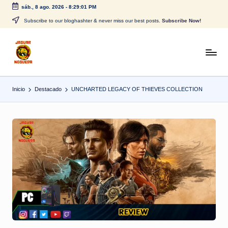
sáb., 8 ago. 2026
-
8:29:01 PM
Saltar
Subscribe to our bloghashter & never miss our best posts.
Subscribe Now!
al
contenido
J
CONTENIDO
PARA
a
TODOS
Inicio
Destacado
UNCHARTED LEGACY OF THIEVES COLLECTION
g
u
a
r
N
o
g
u