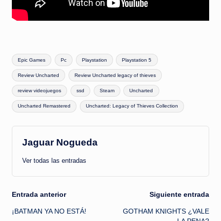
Etiquetas:
Epic Games
Pc
Playstation
Playstation 5
Review Uncharted
Review Uncharted legacy of thieves
review videojuegos
ssd
Steam
Uncharted
Uncharted Remastered
Uncharted: Legacy of Thieves Collection
Jaguar Nogueda
Ver todas las entradas
Navegación
Entrada anterior
Siguiente entrada
¡BATMAN YA NO ESTÁ!
GOTHAM KNIGHTS ¿VALE
de