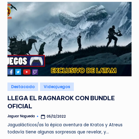
Publicado
Destacado
Videojuegos
en
LLEGA EL RAGNAROK CON BUNDLE
OFICIAL
Jaguar Nogueda
05/12/2022
Publicado
por
Jagualácticos/as la épica aventura de Kratos y Atreus
todavía tiene algunas sorpresas que revelar, y…