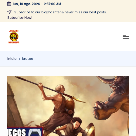
lun., 10 ago. 2026
-
2:37:01 AM
Saltar
Subscribe to our bloghashter & never miss our best posts.
Subscribe Now!
al
contenido
J
CONTENIDO
PARA
a
TODOS
Inicio
kratos
g
u
a
r
N
o
g
u