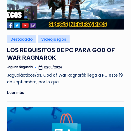
Publicado
Destacado
Videojuegos
en
LOS REQUISITOS DE PC PARA GOD OF
WAR RAGNAROK
Jaguar Nogueda
12/08/2024
Publicado
por
Jagualácticos/as, God of War Ragnarök llega a PC este 19
de septiembre, por lo que…
Leer más