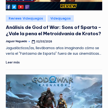
e
d
Publicado
Reviews Videojuegos
Videojuegos
a
en
Análisis de God of War: Sons of Sparta –
¿Vale la pena el Metroidvania de Kratos?
Jaguar Nogueda
02/03/2026
Publicado
por
Jagualácticos/as, llevábamos años imaginando cómo se
vería el "Fantasma de Esparta" fuera de sus cinemáticas…
Leer más