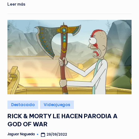
Leer más
Publicado
Destacado
Videojuegos
en
RICK & MORTY LE HACEN PARODIA A
GOD OF WAR
Jaguar Nogueda
29/09/2022
Publicado