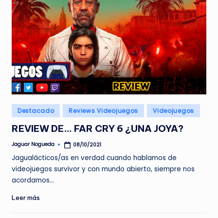
Publicado
Destacado
Reviews Videojuegos
Videojuegos
en
REVIEW DE… FAR CRY 6 ¿UNA JOYA?
Jaguar Nogueda
08/10/2021
Publicado
por
Jagualácticos/as en verdad cuando hablamos de
videojuegos survivor y con mundo abierto, siempre nos
acordamos…
Leer más