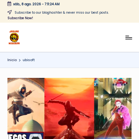
sáb., 8 ago. 2026
-
7:11:25 AM
Saltar
Subscribe to our bloghashter & never miss our best posts.
Subscribe Now!
al
contenido
J
CONTENIDO
PARA
a
TODOS
Inicio
ubisoft
g
u
a
r
N
o
g
u