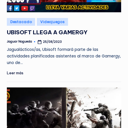
e
d
Publicado
Destacado
Videojuegos
a
en
UBISOFT LLEGA A GAMERGY
Jaguar Nogueda
25/08/2023
Publicado
por
Jagualácticos/as, Ubisoft formará parte de las
actividades planificadas asistentes al marco de Gamergy,
uno de…
Leer más