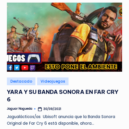
Publicado
Destacado
Videojuegos
en
YARA Y SU BANDA SONORA EN FAR CRY
6
Jaguar Nogueda
30/09/2021
Publicado
por
Jagualácticos/as Ubisoft anuncia que la Banda Sonora
Original de Far Cry 6 está disponible, ahora…