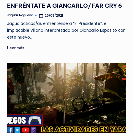
en
ENFRÉNTATE A GIANCARLO/ FAR CRY 6
Jaguar Nogueda
20/09/2021
Publicado
por
Jagualácticos/as enfréntense a “El Presidente”, el
implacable villano interpretado por Giancarlo Esposito con
este nuevo…
Leer más