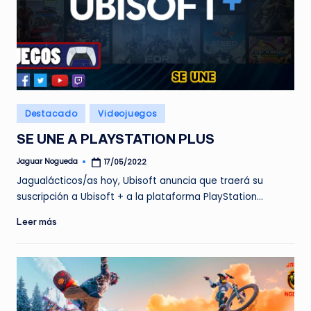
Publicado
Destacado
Videojuegos
en
SE UNE A PLAYSTATION PLUS
Jaguar Nogueda
17/05/2022
Publicado
por
Jagualácticos/as hoy, Ubisoft anuncia que traerá su
suscripción a Ubisoft + a la plataforma PlayStation…
Leer más