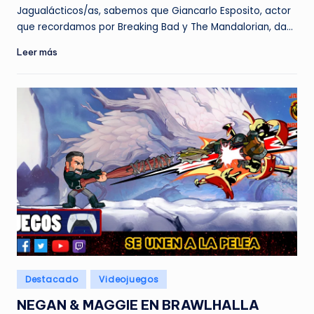
por
Jagualácticos/as, sabemos que Giancarlo Esposito, actor
que recordamos por Breaking Bad y The Mandalorian, da…
Leer más
Publicado
Destacado
Videojuegos
en
NEGAN & MAGGIE EN BRAWLHALLA