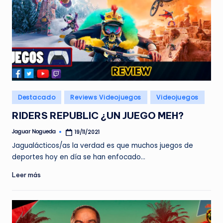
Publicado
Destacado
Reviews Videojuegos
Videojuegos
en
RIDERS REPUBLIC ¿UN JUEGO MEH?
Jaguar Nogueda
19/11/2021
Publicado
por
Jagualácticos/as la verdad es que muchos juegos de
deportes hoy en día se han enfocado…
Leer más